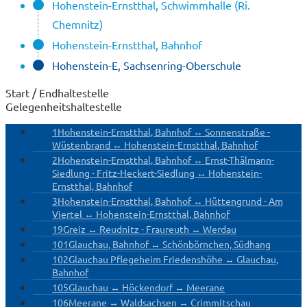
Hohenstein-Ernstthal, Schwimmhalle (Ri.
Chemnitz)
Hohenstein-Ernstthal, Bahnhof
Hohenstein-E, Sachsenring-Oberschule
Start / Endhaltestelle
Gelegenheitshaltestelle
1
Hohenstein-Ernstthal, Bahnhof ↔ Sonnenstraße -
Wüstenbrand ↔ Hohenstein-Ernstthal, Bahnhof
2
Hohenstein-Ernstthal, Bahnhof ↔ Ernst-Thälmann-
Siedlung - Fritz-Heckert-Siedlung ↔ Hohenstein-
Ernstthal, Bahnhof
3
Hohenstein-Ernstthal, Bahnhof ↔ Hüttengrund - Am
Viertel ↔ Hohenstein-Ernstthal, Bahnhof
19
Greiz ↔ Reudnitz - Fraureuth ↔ Werdau
101
Glauchau, Bahnhof ↔ Schönbörnchen, Südhang
102
Glauchau Pflegeheim Friedenshöhe ↔ Glauchau,
Bahnhof
105
Glauchau ↔ Höckendorf ↔ Meerane
106
Meerane ↔ Waldsachsen ↔ Crimmitschau