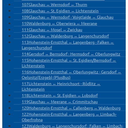
107
Glauchau ↔ Wernsdorf ↔ Thurm
108
Glauchau ↔ St. Egidien ↔ Lichtenstein
109
Glauchau ↔ Wernsdorf - Voigtlaide ↔ Glauchau
110
Waldenburg ↔ Oberwiera ↔ Meerane
111
Glauchau ↔ Mosel ↔ Zwickau
112
Glauchau ↔ Waldenburg ↔ Langenchursdorf
113
Hohenstein-Ernstthal ↔ Langenberg - Falken ↔
Langenchursdorf
114
Gersdorf ↔ Bernsdorf - Hermsdorf ↔ Oberlungwitz
115
Hohenstein-Ernstthal ↔ St. Egidien/Bernsdorf ↔
Lichtenstein
116
Hohenstein-Ernstthal ↔ Oberlungwitz - Gersdorf ↔
Oelsnitz(Erzgeb) (PlusBus)
117
Lichtenstein ↔ Heinrichsort - Rödlitz ↔
Lichtenstein
118
Lichtenstein ↔ St. Egidien ↔ Lobsdorf
119
Glauchau ↔ Meerane ↔ Crimmitschau
120
Hohenstein-Ernstthal ↔ Callenberg ↔ Waldenburg
122
Hohenstein-Ernstthal ↔ Langenberg ↔ Limbach-
Oberfrohna
123
Waldenburg ↔ Langenchursdorf - Falken ↔ Limbach-