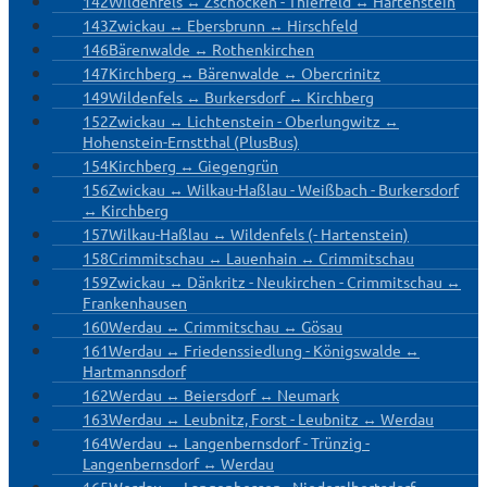
142
Wildenfels ↔ Zschocken - Thierfeld ↔ Hartenstein
143
Zwickau ↔ Ebersbrunn ↔ Hirschfeld
146
Bärenwalde ↔ Rothenkirchen
147
Kirchberg ↔ Bärenwalde ↔ Obercrinitz
149
Wildenfels ↔ Burkersdorf ↔ Kirchberg
152
Zwickau ↔ Lichtenstein - Oberlungwitz ↔
Hohenstein-Ernstthal (PlusBus)
154
Kirchberg ↔ Giegengrün
156
Zwickau ↔ Wilkau-Haßlau - Weißbach - Burkersdorf
↔ Kirchberg
157
Wilkau-Haßlau ↔ Wildenfels (- Hartenstein)
158
Crimmitschau ↔ Lauenhain ↔ Crimmitschau
159
Zwickau ↔ Dänkritz - Neukirchen - Crimmitschau ↔
Frankenhausen
160
Werdau ↔ Crimmitschau ↔ Gösau
161
Werdau ↔ Friedenssiedlung - Königswalde ↔
Hartmannsdorf
162
Werdau ↔ Beiersdorf ↔ Neumark
163
Werdau ↔ Leubnitz, Forst - Leubnitz ↔ Werdau
164
Werdau ↔ Langenbernsdorf - Trünzig -
Langenbernsdorf ↔ Werdau
165
Werdau ↔ Langenhessen - Niederalbertsdorf ↔