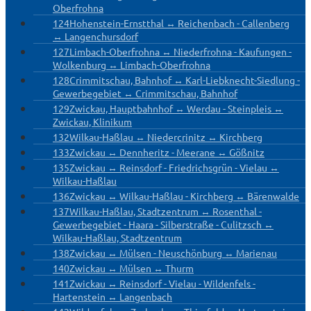
Oberfrohna
124
Hohenstein-Ernstthal ↔ Reichenbach - Callenberg
↔ Langenchursdorf
127
Limbach-Oberfrohna ↔ Niederfrohna - Kaufungen -
Wolkenburg ↔ Limbach-Oberfrohna
128
Crimmitschau, Bahnhof ↔ Karl-Liebknecht-Siedlung -
Gewerbegebiet ↔ Crimmitschau, Bahnhof
129
Zwickau, Hauptbahnhof ↔ Werdau - Steinpleis ↔
Zwickau, Klinikum
132
Wilkau-Haßlau ↔ Niedercrinitz ↔ Kirchberg
133
Zwickau ↔ Dennheritz - Meerane ↔ Gößnitz
135
Zwickau ↔ Reinsdorf - Friedrichsgrün - Vielau ↔
Wilkau-Haßlau
136
Zwickau ↔ Wilkau-Haßlau - Kirchberg ↔ Bärenwalde
137
Wilkau-Haßlau, Stadtzentrum ↔ Rosenthal -
Gewerbegebiet - Haara - Silberstraße - Culitzsch ↔
Wilkau-Haßlau, Stadtzentrum
138
Zwickau ↔ Mülsen - Neuschönburg ↔ Marienau
140
Zwickau ↔ Mülsen ↔ Thurm
141
Zwickau ↔ Reinsdorf - Vielau - Wildenfels -
Hartenstein ↔ Langenbach