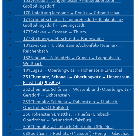
Großpillingsdorf
170
Umleitung Meerane ↔ Ponitz ↔ Crimmitschau
171
Crimmitschau ↔ Langenreinsdorf - Blankenhain -
Großpillingsdorf ↔ Seelingstädt
173
Zwickau ↔ Crossen ↔ Thurm
177
Kirchberg ↔ Hirschfeld ↔ Bärenwalde
181
Zwickau ↔ Lichtentanne/Schönfels- Neumark ↔
Reichenbach
182
Schönau - Wildenfels ↔ Grünau ↔ Langenbach -
Weißbach
191
Lugau ↔ Oberlungwitz ↔ Hohenstein-Ernstthal
251
Chemnitz, Schönau ↔ Oberlungwitz ↔ Hohenstein-
Ernstthal (PlusBus)
252
Chemnitz, Schönau ↔ Wüstenbrand - Oberlungwitz -
Gersdorf ↔ Lichtenstein
253
Chemnitz, Schönau ↔ Rabenstein ↔ Limbach-
Oberfrohna OT Rußdorf
256
Hohenstein-Ernstthal ↔ Pleißa - Limbach-
Oberfrohna ↔ Bräunsdorf (TaktBus)
526
Chemnitz ↔ Limbach-Oberfrohna (PlusBus)
629
Geithain ↔ Rochlitz - (Narsdorf) - Penig ↔ Glauchau