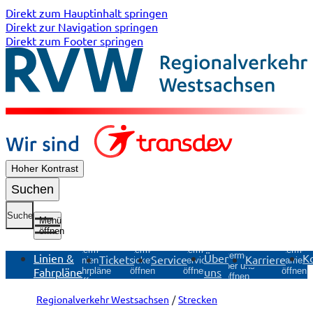
Direkt zum Hauptinhalt springen
Direkt zur Navigation springen
Direkt zum Footer springen
Hoher Kontrast
Suchen
Suche
Menü
öffnen
Untermenü
Untermenü
Untermen
Untermenü
Untermenü
Linien &
Über
K
Tickets
Service
Karriere
Tickets
Service
Karriere
Linien &
Über uns
Fahrpläne
uns
öffnen
öffnen
öffnen
Fahrpläne
öffnen
öffnen
Regionalverkehr Westsachsen
Strecken