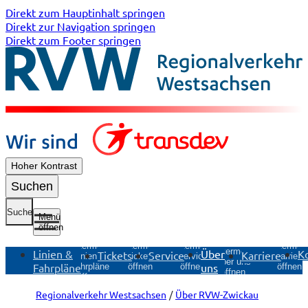
Direkt zum Hauptinhalt springen
Direkt zur Navigation springen
Direkt zum Footer springen
Hoher Kontrast
Suchen
Suche
Menü
öffnen
Untermenü
Untermenü
Untermen
Untermenü
Untermenü
Linien &
Über
K
Tickets
Service
Karriere
Tickets
Service
Karriere
Linien &
Über uns
Fahrpläne
uns
öffnen
öffnen
öffnen
Fahrpläne
öffnen
öffnen
Regionalverkehr Westsachsen
Über RVW-Zwickau