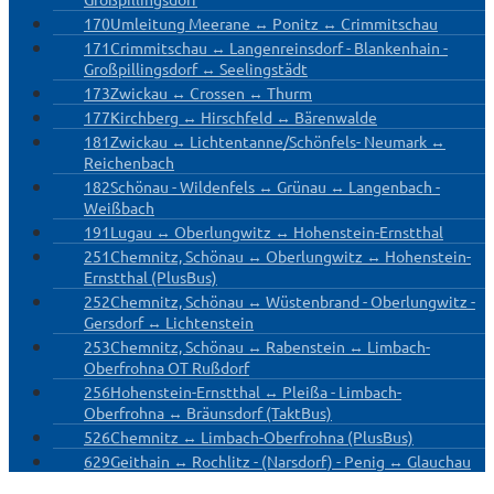
170
Umleitung Meerane ↔ Ponitz ↔ Crimmitschau
171
Crimmitschau ↔ Langenreinsdorf - Blankenhain -
Großpillingsdorf ↔ Seelingstädt
173
Zwickau ↔ Crossen ↔ Thurm
177
Kirchberg ↔ Hirschfeld ↔ Bärenwalde
181
Zwickau ↔ Lichtentanne/Schönfels- Neumark ↔
Reichenbach
182
Schönau - Wildenfels ↔ Grünau ↔ Langenbach -
Weißbach
191
Lugau ↔ Oberlungwitz ↔ Hohenstein-Ernstthal
251
Chemnitz, Schönau ↔ Oberlungwitz ↔ Hohenstein-
Ernstthal (PlusBus)
252
Chemnitz, Schönau ↔ Wüstenbrand - Oberlungwitz -
Gersdorf ↔ Lichtenstein
253
Chemnitz, Schönau ↔ Rabenstein ↔ Limbach-
Oberfrohna OT Rußdorf
256
Hohenstein-Ernstthal ↔ Pleißa - Limbach-
Oberfrohna ↔ Bräunsdorf (TaktBus)
526
Chemnitz ↔ Limbach-Oberfrohna (PlusBus)
629
Geithain ↔ Rochlitz - (Narsdorf) - Penig ↔ Glauchau