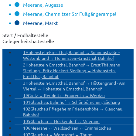
Meerane, Augasse
Meerane, Chemnitzer Str Fußgängerampel
Meerane, Markt
Start / Endhaltestelle
Gelegenheitshaltestelle
1
Hohenstein-Ernstthal, Bahnhof ↔ Sonnenstraße -
Wüstenbrand ↔ Hohenstein-Ernstthal, Bahnhof
2
Hohenstein-Ernstthal, Bahnhof ↔ Ernst-Thälmann-
Siedlung - Fritz-Heckert-Siedlung ↔ Hohenstein-
Ernstthal, Bahnhof
3
Hohenstein-Ernstthal, Bahnhof ↔ Hüttengrund - Am
Viertel ↔ Hohenstein-Ernstthal, Bahnhof
19
Greiz ↔ Reudnitz - Fraureuth ↔ Werdau
101
Glauchau, Bahnhof ↔ Schönbörnchen, Südhang
102
Glauchau Pflegeheim Friedenshöhe ↔ Glauchau,
Bahnhof
105
Glauchau ↔ Höckendorf ↔ Meerane
106
Meerane ↔ Waldsachsen ↔ Crimmitschau
107
Glauchau ↔ Wernsdorf ↔ Thurm