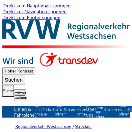
Direkt zum Hauptinhalt springen
Direkt zur Navigation springen
Direkt zum Footer springen
Hoher Kontrast
Suchen
Suche
Menü
öffnen
Untermenü
Untermenü
Untermen
Untermenü
Untermenü
Linien &
Über
K
Tickets
Service
Karriere
Tickets
Service
Karriere
Linien &
Über uns
Fahrpläne
uns
öffnen
öffnen
öffnen
Fahrpläne
öffnen
öffnen
Regionalverkehr Westsachsen
Strecken