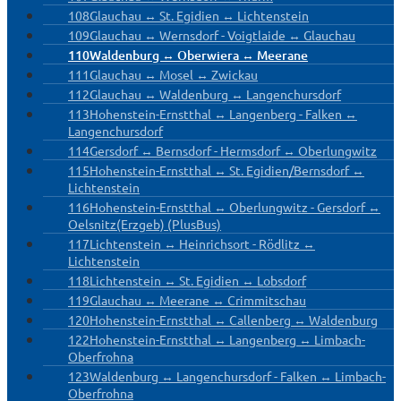
108
Glauchau ↔ St. Egidien ↔ Lichtenstein
109
Glauchau ↔ Wernsdorf - Voigtlaide ↔ Glauchau
110
Waldenburg ↔ Oberwiera ↔ Meerane
111
Glauchau ↔ Mosel ↔ Zwickau
112
Glauchau ↔ Waldenburg ↔ Langenchursdorf
113
Hohenstein-Ernstthal ↔ Langenberg - Falken ↔
Langenchursdorf
114
Gersdorf ↔ Bernsdorf - Hermsdorf ↔ Oberlungwitz
115
Hohenstein-Ernstthal ↔ St. Egidien/Bernsdorf ↔
Lichtenstein
116
Hohenstein-Ernstthal ↔ Oberlungwitz - Gersdorf ↔
Oelsnitz(Erzgeb) (PlusBus)
117
Lichtenstein ↔ Heinrichsort - Rödlitz ↔
Lichtenstein
118
Lichtenstein ↔ St. Egidien ↔ Lobsdorf
119
Glauchau ↔ Meerane ↔ Crimmitschau
120
Hohenstein-Ernstthal ↔ Callenberg ↔ Waldenburg
122
Hohenstein-Ernstthal ↔ Langenberg ↔ Limbach-
Oberfrohna
123
Waldenburg ↔ Langenchursdorf - Falken ↔ Limbach-
Oberfrohna