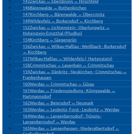
143
Zwickau ↔ Ebersbrunn ↔ Hirschfeld
146
Bärenwalde ↔ Rothenkirchen
147
Kirchberg ↔ Bärenwalde ↔ Obercrinitz
149
Wildenfels ↔ Burkersdorf ↔ Kirchberg
152
Zwickau ↔ Lichtenstein - Oberlungwitz ↔
Hohenstein-Ernstthal (PlusBus)
154
Kirchberg ↔ Giegengrün
156
Zwickau ↔ Wilkau-Haßlau - Weißbach - Burkersdorf
↔ Kirchberg
157
Wilkau-Haßlau ↔ Wildenfels (- Hartenstein)
158
Crimmitschau ↔ Lauenhain ↔ Crimmitschau
159
Zwickau ↔ Dänkritz - Neukirchen - Crimmitschau ↔
Frankenhausen
160
Werdau ↔ Crimmitschau ↔ Gösau
161
Werdau ↔ Friedenssiedlung - Königswalde ↔
Hartmannsdorf
162
Werdau ↔ Beiersdorf ↔ Neumark
163
Werdau ↔ Leubnitz, Forst - Leubnitz ↔ Werdau
164
Werdau ↔ Langenbernsdorf - Trünzig -
Langenbernsdorf ↔ Werdau
165
Werdau ↔ Langenhessen - Niederalbertsdorf ↔
Großpillingsdorf