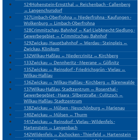
124
Hohenstein-Ernstthal ↔ Reichenbach - Callenberg
↔ Langenchursdorf
127
Limbach-Oberfrohna ↔ Niederfrohna - Kaufungen -
Wolkenburg ↔ Limbach-Oberfrohna
128
Crimmitschau, Bahnhof ↔ Karl-Liebknecht-Siedlung -
Gewerbegebiet ↔ Crimmitschau, Bahnhof
129
Zwickau, Hauptbahnhof ↔ Werdau - Steinpleis ↔
Zwickau, Klinikum
132
Wilkau-Haßlau ↔ Niedercrinitz ↔ Kirchberg
133
Zwickau ↔ Dennheritz - Meerane ↔ Gößnitz
135
Zwickau ↔ Reinsdorf - Friedrichsgrün - Vielau ↔
Wilkau-Haßlau
136
Zwickau ↔ Wilkau-Haßlau - Kirchberg ↔ Bärenwalde
137
Wilkau-Haßlau, Stadtzentrum ↔ Rosenthal -
Gewerbegebiet - Haara - Silberstraße - Culitzsch ↔
Wilkau-Haßlau, Stadtzentrum
138
Zwickau ↔ Mülsen - Neuschönburg ↔ Marienau
140
Zwickau ↔ Mülsen ↔ Thurm
141
Zwickau ↔ Reinsdorf - Vielau - Wildenfels -
Hartenstein ↔ Langenbach
142
Wildenfels ↔ Zschocken - Thierfeld ↔ Hartenstein