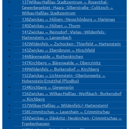
137
Wilkau-Haßlau, Stadtzentrum ↔ Rosenthal -
Gewerbegebiet - Haara - Silberstraße - Culitzsch ↔
Wilkau-Haßlau, Stadtzentrum
138
Zwickau ↔ Mülsen - Neuschönburg ↔ Marienau
140
Zwickau ↔ Mülsen ↔ Thurm
141
Zwickau ↔ Reinsdorf - Vielau - Wildenfels -
Hartenstein ↔ Langenbach
142
Wildenfels ↔ Zschocken - Thierfeld ↔ Hartenstein
143
Zwickau ↔ Ebersbrunn ↔ Hirschfeld
146
Bärenwalde ↔ Rothenkirchen
147
Kirchberg ↔ Bärenwalde ↔ Obercrinitz
149
Wildenfels ↔ Burkersdorf ↔ Kirchberg
152
Zwickau ↔ Lichtenstein - Oberlungwitz ↔
Hohenstein-Ernstthal (PlusBus)
154
Kirchberg ↔ Giegengrün
156
Zwickau ↔ Wilkau-Haßlau - Weißbach - Burkersdorf
↔ Kirchberg
157
Wilkau-Haßlau ↔ Wildenfels (- Hartenstein)
158
Crimmitschau ↔ Lauenhain ↔ Crimmitschau
159
Zwickau ↔ Dänkritz - Neukirchen - Crimmitschau ↔
Frankenhausen