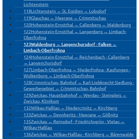
Lichtenstein
118
Lichtenstein ↔ St. Egidien ↔ Lobsdorf
119
Glauchau ↔ Meerane ↔ Crimmitschau
120
Hohenstein-Ernstthal ↔ Callenberg ↔ Waldenburg
122
Hohenstein-Ernstthal ↔ Langenberg ↔ Limbach-
Oberfrohna
123
Waldenburg ↔ Langenchursdorf - Falken ↔
Limbach-Oberfrohna
124
Hohenstein-Ernstthal ↔ Reichenbach - Callenberg
↔ Langenchursdorf
127
Limbach-Oberfrohna ↔ Niederfrohna - Kaufungen -
Wolkenburg ↔ Limbach-Oberfrohna
128
Crimmitschau, Bahnhof ↔ Karl-Liebknecht-Siedlung -
Gewerbegebiet ↔ Crimmitschau, Bahnhof
129
Zwickau, Hauptbahnhof ↔ Werdau - Steinpleis ↔
Zwickau, Klinikum
132
Wilkau-Haßlau ↔ Niedercrinitz ↔ Kirchberg
133
Zwickau ↔ Dennheritz - Meerane ↔ Gößnitz
135
Zwickau ↔ Reinsdorf - Friedrichsgrün - Vielau ↔
Wilkau-Haßlau
136
Zwickau ↔ Wilkau-Haßlau - Kirchberg ↔ Bärenwalde