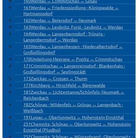
160
Werdau ↔ Crimmitschau ↔ Gösau
161
Werdau ↔ Friedenssiedlung - Königswalde ↔
Hartmannsdorf
162
Werdau ↔ Beiersdorf ↔ Neumark
163
Werdau ↔ Leubnitz, Forst - Leubnitz ↔ Werdau
164
Werdau ↔ Langenbernsdorf - Trünzig -
Langenbernsdorf ↔ Werdau
165
Werdau ↔ Langenhessen - Niederalbertsdorf ↔
Großpillingsdorf
170
Umleitung Meerane ↔ Ponitz ↔ Crimmitschau
171
Crimmitschau ↔ Langenreinsdorf - Blankenhain -
Großpillingsdorf ↔ Seelingstädt
173
Zwickau ↔ Crossen ↔ Thurm
177
Kirchberg ↔ Hirschfeld ↔ Bärenwalde
181
Zwickau ↔ Lichtentanne/Schönfels- Neumark ↔
Reichenbach
182
Schönau - Wildenfels ↔ Grünau ↔ Langenbach -
Weißbach
191
Lugau ↔ Oberlungwitz ↔ Hohenstein-Ernstthal
251
Chemnitz, Schönau ↔ Oberlungwitz ↔ Hohenstein-
Ernstthal (PlusBus)
252
Chemnitz, Schönau ↔ Wüstenbrand - Oberlungwitz -