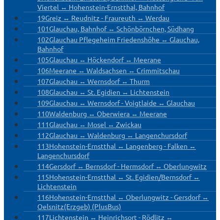
Viertel ↔ Hohenstein-Ernstthal, Bahnhof
19
Greiz ↔ Reudnitz - Fraureuth ↔ Werdau
101
Glauchau, Bahnhof ↔ Schönbörnchen, Südhang
102
Glauchau Pflegeheim Friedenshöhe ↔ Glauchau,
Bahnhof
105
Glauchau ↔ Höckendorf ↔ Meerane
106
Meerane ↔ Waldsachsen ↔ Crimmitschau
107
Glauchau ↔ Wernsdorf ↔ Thurm
108
Glauchau ↔ St. Egidien ↔ Lichtenstein
109
Glauchau ↔ Wernsdorf - Voigtlaide ↔ Glauchau
110
Waldenburg ↔ Oberwiera ↔ Meerane
111
Glauchau ↔ Mosel ↔ Zwickau
112
Glauchau ↔ Waldenburg ↔ Langenchursdorf
113
Hohenstein-Ernstthal ↔ Langenberg - Falken ↔
Langenchursdorf
114
Gersdorf ↔ Bernsdorf - Hermsdorf ↔ Oberlungwitz
115
Hohenstein-Ernstthal ↔ St. Egidien/Bernsdorf ↔
Lichtenstein
116
Hohenstein-Ernstthal ↔ Oberlungwitz - Gersdorf ↔
Oelsnitz(Erzgeb) (PlusBus)
117
Lichtenstein ↔ Heinrichsort - Rödlitz ↔