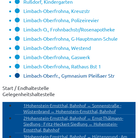
Rußdorf, Kindergarten
Limbach-Oberfrohna, Kreuzstr
Limbach-Oberfrohna, Polizeirevier
Limbach-O., Frohnbachstr/Rosenapotheke
Limbach-Oberfrohna, G-Hauptmann-Schule
Limbach-Oberfrohna, Westend
Limbach-Oberfrohna, Gaswerk
Limbach-Oberfrohna, Rathaus Bst 1
Limbach-Oberfr., Gymnasium Pleißaer Str
Start / Endhaltestelle
Gelegenheitshaltestelle
1
Hohenstein-Ernstthal, Bahnhof ↔ Sonnenstraße -
Wüstenbrand ↔ Hohenstein-Ernstthal, Bahnhof
2
Hohenstein-Ernstthal, Bahnhof ↔ Ernst-Thälmann-
Siedlung - Fritz-Heckert-Siedlung ↔ Hohenstein-
Ernstthal, Bahnhof
3
Hohenstein-Ernstthal, Bahnhof ↔ Hüttengrund - Am