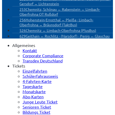
Gersdorf ↔ Lichtenstein
253
Chemnitz, Schönau ↔ Rabenstein ↔ Limbach-
Oberfrohna OT Rußdorf
256
Hohenstein-Ernstthal ↔ Pleißa - Limbach-
Oberfrohna ↔ Bräunsdorf (TaktBus)
526
Chemnitz ↔ Limbach-Oberfrohna (PlusBus)
629
Geithain ↔ Rochlitz - (Narsdorf) - Penig ↔ Glauchau
Allgemeines
Kontakt
Corporate Compliance
Transdev Deutschland
Tickets
Einzelfahrten
Schülerfahrausweis
4-Fahrten-Karte
Tageskarte
Monatskarte
Abo-Karten
Junge Leute Ticket
Senioren Ticket
Bildungs Ticket