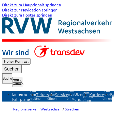
Direkt zum Hauptinhalt springen
Direkt zur Navigation springen
Direkt zum Footer springen
Hoher Kontrast
Suchen
Suche
Menü
öffnen
Untermenü
Untermenü
Untermen
Untermenü
Untermenü
Linien &
Über
K
Tickets
Service
Karriere
Tickets
Service
Karriere
Linien &
Über uns
Fahrpläne
uns
öffnen
öffnen
öffnen
Fahrpläne
öffnen
öffnen
Regionalverkehr Westsachsen
Strecken