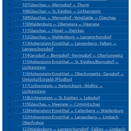
107
Glauchau ↔ Wernsdorf ↔ Thurm
108
Glauchau ↔ St. Egidien ↔ Lichtenstein
109
Glauchau ↔ Wernsdorf - Voigtlaide ↔ Glauchau
110
Waldenburg ↔ Oberwiera ↔ Meerane
111
Glauchau ↔ Mosel ↔ Zwickau
112
Glauchau ↔ Waldenburg ↔ Langenchursdorf
113
Hohenstein-Ernstthal ↔ Langenberg - Falken ↔
Langenchursdorf
114
Gersdorf ↔ Bernsdorf - Hermsdorf ↔ Oberlungwitz
115
Hohenstein-Ernstthal ↔ St. Egidien/Bernsdorf ↔
Lichtenstein
116
Hohenstein-Ernstthal ↔ Oberlungwitz - Gersdorf ↔
Oelsnitz(Erzgeb) (PlusBus)
117
Lichtenstein ↔ Heinrichsort - Rödlitz ↔
Lichtenstein
118
Lichtenstein ↔ St. Egidien ↔ Lobsdorf
119
Glauchau ↔ Meerane ↔ Crimmitschau
120
Hohenstein-Ernstthal ↔ Callenberg ↔ Waldenburg
122
Hohenstein-Ernstthal ↔ Langenberg ↔ Limbach-
Oberfrohna
123
Waldenburg ↔ Langenchursdorf - Falken ↔ Limbach-