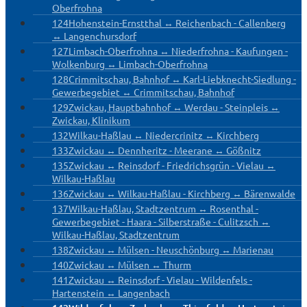
Oberfrohna
124
Hohenstein-Ernstthal ↔ Reichenbach - Callenberg
↔ Langenchursdorf
127
Limbach-Oberfrohna ↔ Niederfrohna - Kaufungen -
Wolkenburg ↔ Limbach-Oberfrohna
128
Crimmitschau, Bahnhof ↔ Karl-Liebknecht-Siedlung -
Gewerbegebiet ↔ Crimmitschau, Bahnhof
129
Zwickau, Hauptbahnhof ↔ Werdau - Steinpleis ↔
Zwickau, Klinikum
132
Wilkau-Haßlau ↔ Niedercrinitz ↔ Kirchberg
133
Zwickau ↔ Dennheritz - Meerane ↔ Gößnitz
135
Zwickau ↔ Reinsdorf - Friedrichsgrün - Vielau ↔
Wilkau-Haßlau
136
Zwickau ↔ Wilkau-Haßlau - Kirchberg ↔ Bärenwalde
137
Wilkau-Haßlau, Stadtzentrum ↔ Rosenthal -
Gewerbegebiet - Haara - Silberstraße - Culitzsch ↔
Wilkau-Haßlau, Stadtzentrum
138
Zwickau ↔ Mülsen - Neuschönburg ↔ Marienau
140
Zwickau ↔ Mülsen ↔ Thurm
141
Zwickau ↔ Reinsdorf - Vielau - Wildenfels -
Hartenstein ↔ Langenbach