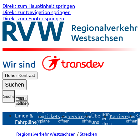
Direkt zum Hauptinhalt springen
Direkt zur Navigation springen
Direkt zum Footer springen
Hoher Kontrast
Suchen
Suche
Menü
öffnen
Untermenü
Untermenü
Untermen
Untermenü
Untermenü
Linien &
Über
K
Tickets
Service
Karriere
Tickets
Service
Karriere
Linien &
Über uns
Fahrpläne
uns
öffnen
öffnen
öffnen
Fahrpläne
öffnen
öffnen
Regionalverkehr Westsachsen
Strecken