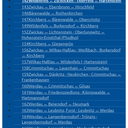
142
Wildenfels ↔ Zschocken - Thierfeld ↔ Hartenstein
143
Zwickau ↔ Ebersbrunn ↔ Hirschfeld
146
Bärenwalde ↔ Rothenkirchen
147
Kirchberg ↔ Bärenwalde ↔ Obercrinitz
149
Wildenfels ↔ Burkersdorf ↔ Kirchberg
152
Zwickau ↔ Lichtenstein - Oberlungwitz ↔
Hohenstein-Ernstthal (PlusBus)
154
Kirchberg ↔ Giegengrün
156
Zwickau ↔ Wilkau-Haßlau - Weißbach - Burkersdorf
↔ Kirchberg
157
Wilkau-Haßlau ↔ Wildenfels (- Hartenstein)
158
Crimmitschau ↔ Lauenhain ↔ Crimmitschau
159
Zwickau ↔ Dänkritz - Neukirchen - Crimmitschau ↔
Frankenhausen
160
Werdau ↔ Crimmitschau ↔ Gösau
161
Werdau ↔ Friedenssiedlung - Königswalde ↔
Hartmannsdorf
162
Werdau ↔ Beiersdorf ↔ Neumark
163
Werdau ↔ Leubnitz, Forst - Leubnitz ↔ Werdau
164
Werdau ↔ Langenbernsdorf - Trünzig -
Langenbernsdorf ↔ Werdau
165
Werdau ↔ Langenhessen - Niederalbertsdorf ↔