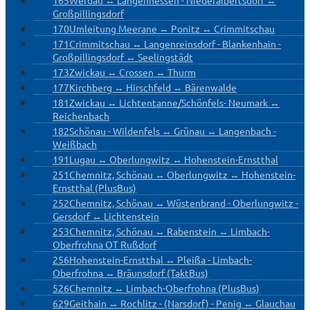
Großpillingsdorf
170
Umleitung Meerane ↔ Ponitz ↔ Crimmitschau
171
Crimmitschau ↔ Langenreinsdorf - Blankenhain -
Großpillingsdorf ↔ Seelingstädt
173
Zwickau ↔ Crossen ↔ Thurm
177
Kirchberg ↔ Hirschfeld ↔ Bärenwalde
181
Zwickau ↔ Lichtentanne/Schönfels- Neumark ↔
Reichenbach
182
Schönau - Wildenfels ↔ Grünau ↔ Langenbach -
Weißbach
191
Lugau ↔ Oberlungwitz ↔ Hohenstein-Ernstthal
251
Chemnitz, Schönau ↔ Oberlungwitz ↔ Hohenstein-
Ernstthal (PlusBus)
252
Chemnitz, Schönau ↔ Wüstenbrand - Oberlungwitz -
Gersdorf ↔ Lichtenstein
253
Chemnitz, Schönau ↔ Rabenstein ↔ Limbach-
Oberfrohna OT Rußdorf
256
Hohenstein-Ernstthal ↔ Pleißa - Limbach-
Oberfrohna ↔ Bräunsdorf (TaktBus)
526
Chemnitz ↔ Limbach-Oberfrohna (PlusBus)
629
Geithain ↔ Rochlitz - (Narsdorf) - Penig ↔ Glauchau