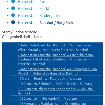
Hartenstein, Post
Hartenstein, Markt
Hartenstein, Kindergarten
Hartenstein, Bahnhof / Burg Stein
Start / Endhaltestelle
Gelegenheitshaltestelle
1
Hohenstein-Ernstthal, Bahnhof ↔ Sonnenstraße -
Wüstenbrand ↔ Hohenstein-Ernstthal, Bahnhof
2
Hohenstein-Ernstthal, Bahnhof ↔ Ernst-Thälmann-
Siedlung - Fritz-Heckert-Siedlung ↔ Hohenstein-
Ernstthal, Bahnhof
3
Hohenstein-Ernstthal, Bahnhof ↔ Hüttengrund - Am
Viertel ↔ Hohenstein-Ernstthal, Bahnhof
19
Greiz ↔ Reudnitz - Fraureuth ↔ Werdau
101
Glauchau, Bahnhof ↔ Schönbörnchen, Südhang
102
Glauchau Pflegeheim Friedenshöhe ↔ Glauchau,
Bahnhof
105
Glauchau ↔ Höckendorf ↔ Meerane
106
Meerane ↔ Waldsachsen ↔ Crimmitschau