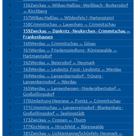
156
Zwickau ↔ Wilkau-Haßlau - Weißbach - Burkersdorf
↔ Kirchberg
157
Wilkau-Haßlau ↔ Wildenfels (- Hartenstein)
158
Crimmitschau ↔ Lauenhain ↔ Crimmitschau
159
Zwickau ↔ Dänkritz - Neukirchen - Crimmitschau ↔
Frankenhausen
160
Werdau ↔ Crimmitschau ↔ Gösau
161
Werdau ↔ Friedenssiedlung - Königswalde ↔
Hartmannsdorf
162
Werdau ↔ Beiersdorf ↔ Neumark
163
Werdau ↔ Leubnitz, Forst - Leubnitz ↔ Werdau
164
Werdau ↔ Langenbernsdorf - Trünzig -
Langenbernsdorf ↔ Werdau
165
Werdau ↔ Langenhessen - Niederalbertsdorf ↔
Großpillingsdorf
170
Umleitung Meerane ↔ Ponitz ↔ Crimmitschau
171
Crimmitschau ↔ Langenreinsdorf - Blankenhain -
Großpillingsdorf ↔ Seelingstädt
173
Zwickau ↔ Crossen ↔ Thurm
177
Kirchberg ↔ Hirschfeld ↔ Bärenwalde
181
Zwickau ↔ Lichtentanne/Schönfels- Neumark ↔