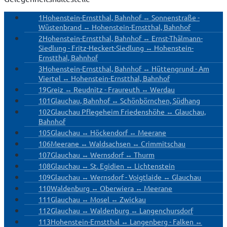
1
Hohenstein-Ernstthal, Bahnhof ↔ Sonnenstraße -
Wüstenbrand ↔ Hohenstein-Ernstthal, Bahnhof
2
Hohenstein-Ernstthal, Bahnhof ↔ Ernst-Thälmann-
Siedlung - Fritz-Heckert-Siedlung ↔ Hohenstein-
Ernstthal, Bahnhof
3
Hohenstein-Ernstthal, Bahnhof ↔ Hüttengrund - Am
Viertel ↔ Hohenstein-Ernstthal, Bahnhof
19
Greiz ↔ Reudnitz - Fraureuth ↔ Werdau
101
Glauchau, Bahnhof ↔ Schönbörnchen, Südhang
102
Glauchau Pflegeheim Friedenshöhe ↔ Glauchau,
Bahnhof
105
Glauchau ↔ Höckendorf ↔ Meerane
106
Meerane ↔ Waldsachsen ↔ Crimmitschau
107
Glauchau ↔ Wernsdorf ↔ Thurm
108
Glauchau ↔ St. Egidien ↔ Lichtenstein
109
Glauchau ↔ Wernsdorf - Voigtlaide ↔ Glauchau
110
Waldenburg ↔ Oberwiera ↔ Meerane
111
Glauchau ↔ Mosel ↔ Zwickau
112
Glauchau ↔ Waldenburg ↔ Langenchursdorf
113
Hohenstein-Ernstthal ↔ Langenberg - Falken ↔