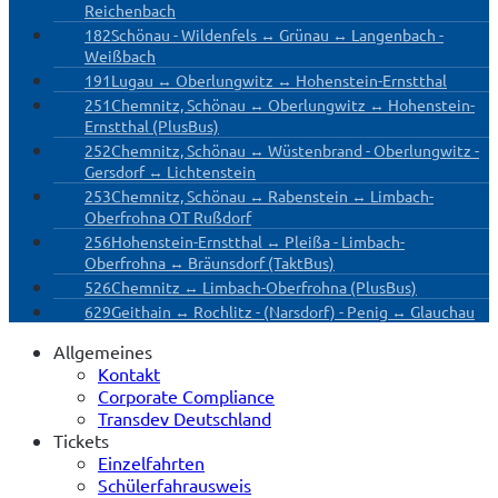
Reichenbach
182
Schönau - Wildenfels ↔ Grünau ↔ Langenbach -
Weißbach
191
Lugau ↔ Oberlungwitz ↔ Hohenstein-Ernstthal
251
Chemnitz, Schönau ↔ Oberlungwitz ↔ Hohenstein-
Ernstthal (PlusBus)
252
Chemnitz, Schönau ↔ Wüstenbrand - Oberlungwitz -
Gersdorf ↔ Lichtenstein
253
Chemnitz, Schönau ↔ Rabenstein ↔ Limbach-
Oberfrohna OT Rußdorf
256
Hohenstein-Ernstthal ↔ Pleißa - Limbach-
Oberfrohna ↔ Bräunsdorf (TaktBus)
526
Chemnitz ↔ Limbach-Oberfrohna (PlusBus)
629
Geithain ↔ Rochlitz - (Narsdorf) - Penig ↔ Glauchau
Allgemeines
Kontakt
Corporate Compliance
Transdev Deutschland
Tickets
Einzelfahrten
Schülerfahrausweis