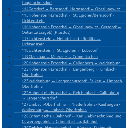
Langenchursdorf
114
Gersdorf ↔ Bernsdorf - Hermsdorf ↔ Oberlungwitz
115
Hohenstein-Ernstthal ↔ St. Egidien/Bernsdorf ↔
Lichtenstein
116
Hohenstein-Ernstthal ↔ Oberlungwitz - Gersdorf ↔
Oelsnitz(Erzgeb) (PlusBus)
117
Lichtenstein ↔ Heinrichsort - Rödlitz ↔
Lichtenstein
118
Lichtenstein ↔ St. Egidien ↔ Lobsdorf
119
Glauchau ↔ Meerane ↔ Crimmitschau
120
Hohenstein-Ernstthal ↔ Callenberg ↔ Waldenburg
122
Hohenstein-Ernstthal ↔ Langenberg ↔ Limbach-
Oberfrohna
123
Waldenburg ↔ Langenchursdorf - Falken ↔ Limbach-
Oberfrohna
124
Hohenstein-Ernstthal ↔ Reichenbach - Callenberg
↔ Langenchursdorf
127
Limbach-Oberfrohna ↔ Niederfrohna - Kaufungen -
Wolkenburg ↔ Limbach-Oberfrohna
128
Crimmitschau, Bahnhof ↔ Karl-Liebknecht-Siedlung -
Gewerbegebiet ↔ Crimmitschau, Bahnhof
129
Zwickau, Hauptbahnhof ↔ Werdau - Steinpleis ↔