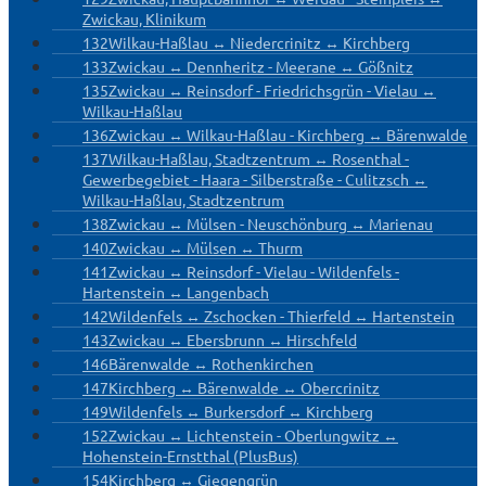
Zwickau, Klinikum
132
Wilkau-Haßlau ↔ Niedercrinitz ↔ Kirchberg
133
Zwickau ↔ Dennheritz - Meerane ↔ Gößnitz
135
Zwickau ↔ Reinsdorf - Friedrichsgrün - Vielau ↔
Wilkau-Haßlau
136
Zwickau ↔ Wilkau-Haßlau - Kirchberg ↔ Bärenwalde
137
Wilkau-Haßlau, Stadtzentrum ↔ Rosenthal -
Gewerbegebiet - Haara - Silberstraße - Culitzsch ↔
Wilkau-Haßlau, Stadtzentrum
138
Zwickau ↔ Mülsen - Neuschönburg ↔ Marienau
140
Zwickau ↔ Mülsen ↔ Thurm
141
Zwickau ↔ Reinsdorf - Vielau - Wildenfels -
Hartenstein ↔ Langenbach
142
Wildenfels ↔ Zschocken - Thierfeld ↔ Hartenstein
143
Zwickau ↔ Ebersbrunn ↔ Hirschfeld
146
Bärenwalde ↔ Rothenkirchen
147
Kirchberg ↔ Bärenwalde ↔ Obercrinitz
149
Wildenfels ↔ Burkersdorf ↔ Kirchberg
152
Zwickau ↔ Lichtenstein - Oberlungwitz ↔
Hohenstein-Ernstthal (PlusBus)
154
Kirchberg ↔ Giegengrün