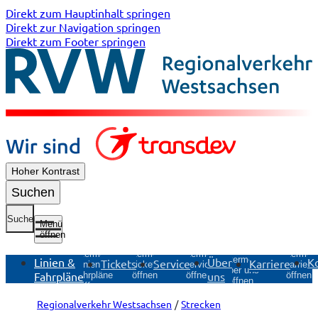
Direkt zum Hauptinhalt springen
Direkt zur Navigation springen
Direkt zum Footer springen
Hoher Kontrast
Suchen
Suche
Menü
öffnen
Untermenü
Untermenü
Untermen
Untermenü
Untermenü
Linien &
Über
K
Tickets
Service
Karriere
Tickets
Service
Karriere
Linien &
Über uns
Fahrpläne
uns
öffnen
öffnen
öffnen
Fahrpläne
öffnen
öffnen
Regionalverkehr Westsachsen
Strecken