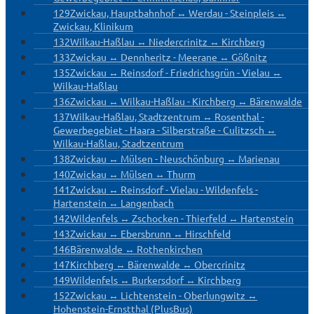
129
Zwickau, Hauptbahnhof ↔ Werdau - Steinpleis ↔
Zwickau, Klinikum
132
Wilkau-Haßlau ↔ Niedercrinitz ↔ Kirchberg
133
Zwickau ↔ Dennheritz - Meerane ↔ Gößnitz
135
Zwickau ↔ Reinsdorf - Friedrichsgrün - Vielau ↔
Wilkau-Haßlau
136
Zwickau ↔ Wilkau-Haßlau - Kirchberg ↔ Bärenwalde
137
Wilkau-Haßlau, Stadtzentrum ↔ Rosenthal -
Gewerbegebiet - Haara - Silberstraße - Culitzsch ↔
Wilkau-Haßlau, Stadtzentrum
138
Zwickau ↔ Mülsen - Neuschönburg ↔ Marienau
140
Zwickau ↔ Mülsen ↔ Thurm
141
Zwickau ↔ Reinsdorf - Vielau - Wildenfels -
Hartenstein ↔ Langenbach
142
Wildenfels ↔ Zschocken - Thierfeld ↔ Hartenstein
143
Zwickau ↔ Ebersbrunn ↔ Hirschfeld
146
Bärenwalde ↔ Rothenkirchen
147
Kirchberg ↔ Bärenwalde ↔ Obercrinitz
149
Wildenfels ↔ Burkersdorf ↔ Kirchberg
152
Zwickau ↔ Lichtenstein - Oberlungwitz ↔
Hohenstein-Ernstthal (PlusBus)