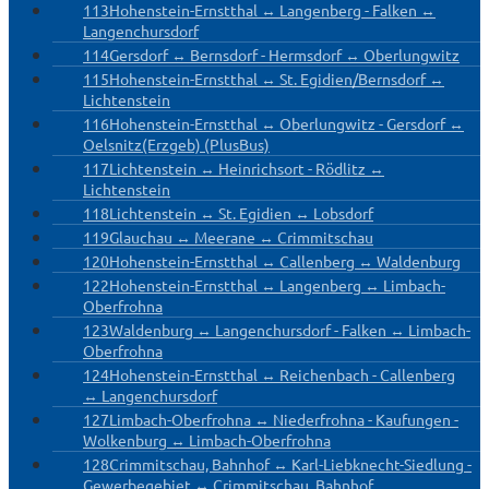
113
Hohenstein-Ernstthal ↔ Langenberg - Falken ↔
Langenchursdorf
114
Gersdorf ↔ Bernsdorf - Hermsdorf ↔ Oberlungwitz
115
Hohenstein-Ernstthal ↔ St. Egidien/Bernsdorf ↔
Lichtenstein
116
Hohenstein-Ernstthal ↔ Oberlungwitz - Gersdorf ↔
Oelsnitz(Erzgeb) (PlusBus)
117
Lichtenstein ↔ Heinrichsort - Rödlitz ↔
Lichtenstein
118
Lichtenstein ↔ St. Egidien ↔ Lobsdorf
119
Glauchau ↔ Meerane ↔ Crimmitschau
120
Hohenstein-Ernstthal ↔ Callenberg ↔ Waldenburg
122
Hohenstein-Ernstthal ↔ Langenberg ↔ Limbach-
Oberfrohna
123
Waldenburg ↔ Langenchursdorf - Falken ↔ Limbach-
Oberfrohna
124
Hohenstein-Ernstthal ↔ Reichenbach - Callenberg
↔ Langenchursdorf
127
Limbach-Oberfrohna ↔ Niederfrohna - Kaufungen -
Wolkenburg ↔ Limbach-Oberfrohna
128
Crimmitschau, Bahnhof ↔ Karl-Liebknecht-Siedlung -
Gewerbegebiet ↔ Crimmitschau, Bahnhof