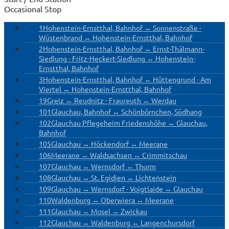
Occasional Stop
1
Hohenstein-Ernstthal, Bahnhof ↔ Sonnenstraße -
Wüstenbrand ↔ Hohenstein-Ernstthal, Bahnhof
2
Hohenstein-Ernstthal, Bahnhof ↔ Ernst-Thälmann-
Siedlung - Fritz-Heckert-Siedlung ↔ Hohenstein-
Ernstthal, Bahnhof
3
Hohenstein-Ernstthal, Bahnhof ↔ Hüttengrund - Am
Viertel ↔ Hohenstein-Ernstthal, Bahnhof
19
Greiz ↔ Reudnitz - Fraureuth ↔ Werdau
101
Glauchau, Bahnhof ↔ Schönbörnchen, Südhang
102
Glauchau Pflegeheim Friedenshöhe ↔ Glauchau,
Bahnhof
105
Glauchau ↔ Höckendorf ↔ Meerane
106
Meerane ↔ Waldsachsen ↔ Crimmitschau
107
Glauchau ↔ Wernsdorf ↔ Thurm
108
Glauchau ↔ St. Egidien ↔ Lichtenstein
109
Glauchau ↔ Wernsdorf - Voigtlaide ↔ Glauchau
110
Waldenburg ↔ Oberwiera ↔ Meerane
111
Glauchau ↔ Mosel ↔ Zwickau
112
Glauchau ↔ Waldenburg ↔ Langenchursdorf