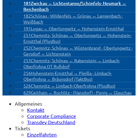
181
Zwickau ↔ Lichtentanne/Schönfels- Neumark ↔
Reichenbach
182
Schönau - Wildenfels ↔ Grünau ↔ Langenbach -
Weißbach
191
Lugau ↔ Oberlungwitz ↔ Hohenstein-Ernstthal
251
Chemnitz, Schönau ↔ Oberlungwitz ↔ Hohenstein-
Ernstthal (PlusBus)
252
Chemnitz, Schönau ↔ Wüstenbrand - Oberlungwitz -
Gersdorf ↔ Lichtenstein
253
Chemnitz, Schönau ↔ Rabenstein ↔ Limbach-
Oberfrohna OT Rußdorf
256
Hohenstein-Ernstthal ↔ Pleißa - Limbach-
Oberfrohna ↔ Bräunsdorf (TaktBus)
526
Chemnitz ↔ Limbach-Oberfrohna (PlusBus)
629
Geithain ↔ Rochlitz - (Narsdorf) - Penig ↔ Glauchau
Allgemeines
Kontakt
Corporate Compliance
Transdev Deutschland
Tickets
Einzelfahrten