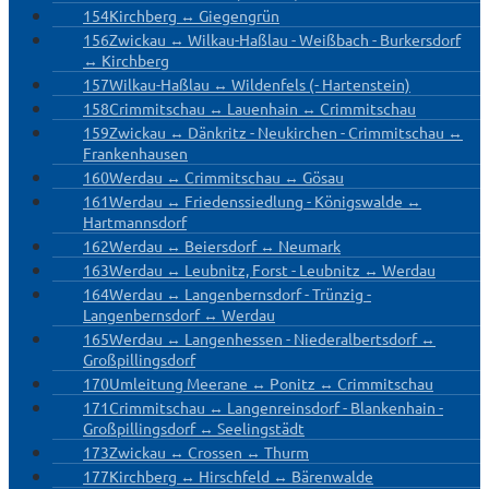
154
Kirchberg ↔ Giegengrün
156
Zwickau ↔ Wilkau-Haßlau - Weißbach - Burkersdorf
↔ Kirchberg
157
Wilkau-Haßlau ↔ Wildenfels (- Hartenstein)
158
Crimmitschau ↔ Lauenhain ↔ Crimmitschau
159
Zwickau ↔ Dänkritz - Neukirchen - Crimmitschau ↔
Frankenhausen
160
Werdau ↔ Crimmitschau ↔ Gösau
161
Werdau ↔ Friedenssiedlung - Königswalde ↔
Hartmannsdorf
162
Werdau ↔ Beiersdorf ↔ Neumark
163
Werdau ↔ Leubnitz, Forst - Leubnitz ↔ Werdau
164
Werdau ↔ Langenbernsdorf - Trünzig -
Langenbernsdorf ↔ Werdau
165
Werdau ↔ Langenhessen - Niederalbertsdorf ↔
Großpillingsdorf
170
Umleitung Meerane ↔ Ponitz ↔ Crimmitschau
171
Crimmitschau ↔ Langenreinsdorf - Blankenhain -
Großpillingsdorf ↔ Seelingstädt
173
Zwickau ↔ Crossen ↔ Thurm
177
Kirchberg ↔ Hirschfeld ↔ Bärenwalde