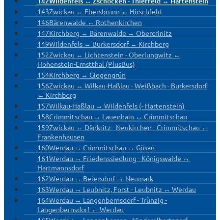
142
Wildenfels ↔ Zschocken - Thierfeld ↔ Hartenstein
143
Zwickau ↔ Ebersbrunn ↔ Hirschfeld
146
Bärenwalde ↔ Rothenkirchen
147
Kirchberg ↔ Bärenwalde ↔ Obercrinitz
149
Wildenfels ↔ Burkersdorf ↔ Kirchberg
152
Zwickau ↔ Lichtenstein - Oberlungwitz ↔
Hohenstein-Ernstthal (PlusBus)
154
Kirchberg ↔ Giegengrün
156
Zwickau ↔ Wilkau-Haßlau - Weißbach - Burkersdorf
↔ Kirchberg
157
Wilkau-Haßlau ↔ Wildenfels (- Hartenstein)
158
Crimmitschau ↔ Lauenhain ↔ Crimmitschau
159
Zwickau ↔ Dänkritz - Neukirchen - Crimmitschau ↔
Frankenhausen
160
Werdau ↔ Crimmitschau ↔ Gösau
161
Werdau ↔ Friedenssiedlung - Königswalde ↔
Hartmannsdorf
162
Werdau ↔ Beiersdorf ↔ Neumark
163
Werdau ↔ Leubnitz, Forst - Leubnitz ↔ Werdau
164
Werdau ↔ Langenbernsdorf - Trünzig -
Langenbernsdorf ↔ Werdau
165
Werdau ↔ Langenhessen - Niederalbertsdorf ↔