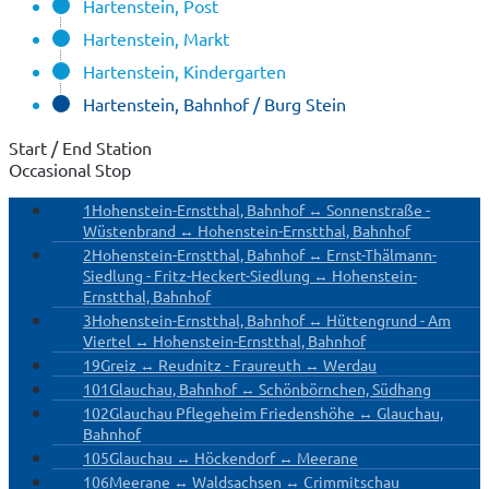
Hartenstein, Post
Hartenstein, Markt
Hartenstein, Kindergarten
Hartenstein, Bahnhof / Burg Stein
Start / End Station
Occasional Stop
1
Hohenstein-Ernstthal, Bahnhof ↔ Sonnenstraße -
Wüstenbrand ↔ Hohenstein-Ernstthal, Bahnhof
2
Hohenstein-Ernstthal, Bahnhof ↔ Ernst-Thälmann-
Siedlung - Fritz-Heckert-Siedlung ↔ Hohenstein-
Ernstthal, Bahnhof
3
Hohenstein-Ernstthal, Bahnhof ↔ Hüttengrund - Am
Viertel ↔ Hohenstein-Ernstthal, Bahnhof
19
Greiz ↔ Reudnitz - Fraureuth ↔ Werdau
101
Glauchau, Bahnhof ↔ Schönbörnchen, Südhang
102
Glauchau Pflegeheim Friedenshöhe ↔ Glauchau,
Bahnhof
105
Glauchau ↔ Höckendorf ↔ Meerane
106
Meerane ↔ Waldsachsen ↔ Crimmitschau