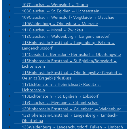
107
Glauchau ↔ Wernsdorf ↔ Thurm
108
Glauchau ↔ St. Egidien ↔ Lichtenstein
109
Glauchau ↔ Wernsdorf - Voigtlaide ↔ Glauchau
110
Waldenburg ↔ Oberwiera ↔ Meerane
111
Glauchau ↔ Mosel ↔ Zwickau
112
Glauchau ↔ Waldenburg ↔ Langenchursdorf
113
Hohenstein-Ernstthal ↔ Langenberg - Falken ↔
Langenchursdorf
114
Gersdorf ↔ Bernsdorf - Hermsdorf ↔ Oberlungwitz
115
Hohenstein-Ernstthal ↔ St. Egidien/Bernsdorf ↔
Lichtenstein
116
Hohenstein-Ernstthal ↔ Oberlungwitz - Gersdorf ↔
Oelsnitz(Erzgeb) (PlusBus)
117
Lichtenstein ↔ Heinrichsort - Rödlitz ↔
Lichtenstein
118
Lichtenstein ↔ St. Egidien ↔ Lobsdorf
119
Glauchau ↔ Meerane ↔ Crimmitschau
120
Hohenstein-Ernstthal ↔ Callenberg ↔ Waldenburg
122
Hohenstein-Ernstthal ↔ Langenberg ↔ Limbach-
Oberfrohna
123
Waldenburg ↔ Langenchursdorf - Falken ↔ Limbach-