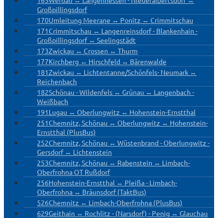
Großpillingsdorf
170
Umleitung Meerane ↔ Ponitz ↔ Crimmitschau
171
Crimmitschau ↔ Langenreinsdorf - Blankenhain -
Großpillingsdorf ↔ Seelingstädt
173
Zwickau ↔ Crossen ↔ Thurm
177
Kirchberg ↔ Hirschfeld ↔ Bärenwalde
181
Zwickau ↔ Lichtentanne/Schönfels- Neumark ↔
Reichenbach
182
Schönau - Wildenfels ↔ Grünau ↔ Langenbach -
Weißbach
191
Lugau ↔ Oberlungwitz ↔ Hohenstein-Ernstthal
251
Chemnitz, Schönau ↔ Oberlungwitz ↔ Hohenstein-
Ernstthal (PlusBus)
252
Chemnitz, Schönau ↔ Wüstenbrand - Oberlungwitz -
Gersdorf ↔ Lichtenstein
253
Chemnitz, Schönau ↔ Rabenstein ↔ Limbach-
Oberfrohna OT Rußdorf
256
Hohenstein-Ernstthal ↔ Pleißa - Limbach-
Oberfrohna ↔ Bräunsdorf (TaktBus)
526
Chemnitz ↔ Limbach-Oberfrohna (PlusBus)
629
Geithain ↔ Rochlitz - (Narsdorf) - Penig ↔ Glauchau