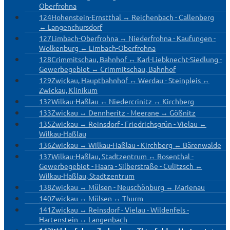
Oberfrohna
124
Hohenstein-Ernstthal ↔ Reichenbach - Callenberg
↔ Langenchursdorf
127
Limbach-Oberfrohna ↔ Niederfrohna - Kaufungen -
Wolkenburg ↔ Limbach-Oberfrohna
128
Crimmitschau, Bahnhof ↔ Karl-Liebknecht-Siedlung -
Gewerbegebiet ↔ Crimmitschau, Bahnhof
129
Zwickau, Hauptbahnhof ↔ Werdau - Steinpleis ↔
Zwickau, Klinikum
132
Wilkau-Haßlau ↔ Niedercrinitz ↔ Kirchberg
133
Zwickau ↔ Dennheritz - Meerane ↔ Gößnitz
135
Zwickau ↔ Reinsdorf - Friedrichsgrün - Vielau ↔
Wilkau-Haßlau
136
Zwickau ↔ Wilkau-Haßlau - Kirchberg ↔ Bärenwalde
137
Wilkau-Haßlau, Stadtzentrum ↔ Rosenthal -
Gewerbegebiet - Haara - Silberstraße - Culitzsch ↔
Wilkau-Haßlau, Stadtzentrum
138
Zwickau ↔ Mülsen - Neuschönburg ↔ Marienau
140
Zwickau ↔ Mülsen ↔ Thurm
141
Zwickau ↔ Reinsdorf - Vielau - Wildenfels -
Hartenstein ↔ Langenbach