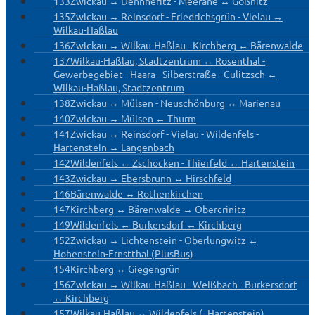
133
Zwickau ↔ Dennheritz - Meerane ↔ Gößnitz
135
Zwickau ↔ Reinsdorf - Friedrichsgrün - Vielau ↔
Wilkau-Haßlau
136
Zwickau ↔ Wilkau-Haßlau - Kirchberg ↔ Bärenwalde
137
Wilkau-Haßlau, Stadtzentrum ↔ Rosenthal -
Gewerbegebiet - Haara - Silberstraße - Culitzsch ↔
Wilkau-Haßlau, Stadtzentrum
138
Zwickau ↔ Mülsen - Neuschönburg ↔ Marienau
140
Zwickau ↔ Mülsen ↔ Thurm
141
Zwickau ↔ Reinsdorf - Vielau - Wildenfels -
Hartenstein ↔ Langenbach
142
Wildenfels ↔ Zschocken - Thierfeld ↔ Hartenstein
143
Zwickau ↔ Ebersbrunn ↔ Hirschfeld
146
Bärenwalde ↔ Rothenkirchen
147
Kirchberg ↔ Bärenwalde ↔ Obercrinitz
149
Wildenfels ↔ Burkersdorf ↔ Kirchberg
152
Zwickau ↔ Lichtenstein - Oberlungwitz ↔
Hohenstein-Ernstthal (PlusBus)
154
Kirchberg ↔ Giegengrün
156
Zwickau ↔ Wilkau-Haßlau - Weißbach - Burkersdorf
↔ Kirchberg
157
Wilkau-Haßlau ↔ Wildenfels (- Hartenstein)