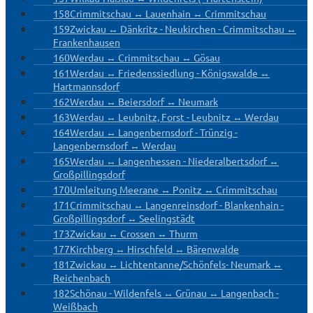
158
Crimmitschau ↔ Lauenhain ↔ Crimmitschau
159
Zwickau ↔ Dänkritz - Neukirchen - Crimmitschau ↔
Frankenhausen
160
Werdau ↔ Crimmitschau ↔ Gösau
161
Werdau ↔ Friedenssiedlung - Königswalde ↔
Hartmannsdorf
162
Werdau ↔ Beiersdorf ↔ Neumark
163
Werdau ↔ Leubnitz, Forst - Leubnitz ↔ Werdau
164
Werdau ↔ Langenbernsdorf - Trünzig -
Langenbernsdorf ↔ Werdau
165
Werdau ↔ Langenhessen - Niederalbertsdorf ↔
Großpillingsdorf
170
Umleitung Meerane ↔ Ponitz ↔ Crimmitschau
171
Crimmitschau ↔ Langenreinsdorf - Blankenhain -
Großpillingsdorf ↔ Seelingstädt
173
Zwickau ↔ Crossen ↔ Thurm
177
Kirchberg ↔ Hirschfeld ↔ Bärenwalde
181
Zwickau ↔ Lichtentanne/Schönfels- Neumark ↔
Reichenbach
182
Schönau - Wildenfels ↔ Grünau ↔ Langenbach -
Weißbach