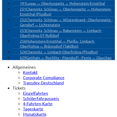
191
Lugau ↔ Oberlungwitz ↔ Hohenstein-Ernstthal
251
Chemnitz, Schönau ↔ Oberlungwitz ↔ Hohenstein-
Ernstthal (PlusBus)
252
Chemnitz, Schönau ↔ Wüstenbrand - Oberlungwitz -
Gersdorf ↔ Lichtenstein
253
Chemnitz, Schönau ↔ Rabenstein ↔ Limbach-
Oberfrohna OT Rußdorf
256
Hohenstein-Ernstthal ↔ Pleißa - Limbach-
Oberfrohna ↔ Bräunsdorf (TaktBus)
526
Chemnitz ↔ Limbach-Oberfrohna (PlusBus)
629
Geithain ↔ Rochlitz - (Narsdorf) - Penig ↔ Glauchau
Allgemeines
Kontakt
Corporate Compliance
Transdev Deutschland
Tickets
Einzelfahrten
Schülerfahrausweis
4-Fahrten-Karte
Tageskarte
Monatskarte