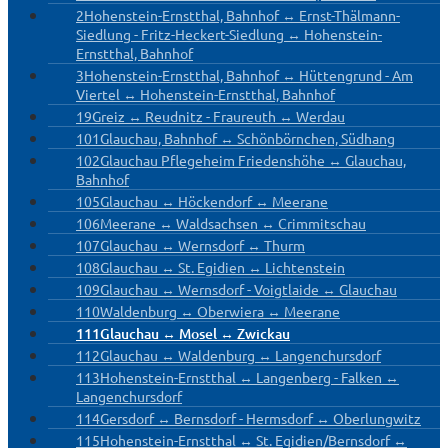
2
Hohenstein-Ernstthal, Bahnhof ↔ Ernst-Thälmann-
Siedlung - Fritz-Heckert-Siedlung ↔ Hohenstein-
Ernstthal, Bahnhof
3
Hohenstein-Ernstthal, Bahnhof ↔ Hüttengrund - Am
Viertel ↔ Hohenstein-Ernstthal, Bahnhof
19
Greiz ↔ Reudnitz - Fraureuth ↔ Werdau
101
Glauchau, Bahnhof ↔ Schönbörnchen, Südhang
102
Glauchau Pflegeheim Friedenshöhe ↔ Glauchau,
Bahnhof
105
Glauchau ↔ Höckendorf ↔ Meerane
106
Meerane ↔ Waldsachsen ↔ Crimmitschau
107
Glauchau ↔ Wernsdorf ↔ Thurm
108
Glauchau ↔ St. Egidien ↔ Lichtenstein
109
Glauchau ↔ Wernsdorf - Voigtlaide ↔ Glauchau
110
Waldenburg ↔ Oberwiera ↔ Meerane
111
Glauchau ↔ Mosel ↔ Zwickau
112
Glauchau ↔ Waldenburg ↔ Langenchursdorf
113
Hohenstein-Ernstthal ↔ Langenberg - Falken ↔
Langenchursdorf
114
Gersdorf ↔ Bernsdorf - Hermsdorf ↔ Oberlungwitz
115
Hohenstein-Ernstthal ↔ St. Egidien/Bernsdorf ↔