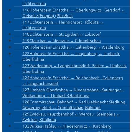
Lichtenstein
116
Hohenstein-Ernstthal ↔ Oberlungwitz - Gersdorf ↔
Oelsnitz(Erzgeb) (PlusBus)
117
Lichtenstein ↔ Heinrichsort - Rödlitz ↔
Lichtenstein
118
Lichtenstein ↔ St. Egidien ↔ Lobsdorf
119
Glauchau ↔ Meerane ↔ Crimmitschau
120
Hohenstein-Ernstthal ↔ Callenberg ↔ Waldenburg
122
Hohenstein-Ernstthal ↔ Langenberg ↔ Limbach-
Oberfrohna
123
Waldenburg ↔ Langenchursdorf - Falken ↔ Limbach-
Oberfrohna
124
Hohenstein-Ernstthal ↔ Reichenbach - Callenberg
↔ Langenchursdorf
127
Limbach-Oberfrohna ↔ Niederfrohna - Kaufungen -
Wolkenburg ↔ Limbach-Oberfrohna
128
Crimmitschau, Bahnhof ↔ Karl-Liebknecht-Siedlung -
Gewerbegebiet ↔ Crimmitschau, Bahnhof
129
Zwickau, Hauptbahnhof ↔ Werdau - Steinpleis ↔
Zwickau, Klinikum
132
Wilkau-Haßlau ↔ Niedercrinitz ↔ Kirchberg