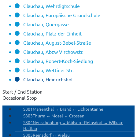
Glauchau, Wehrdigtschule
Glauchau, Europäische Grundschule
Glauchau, Quergasse
Glauchau, Platz der Einheit
Glauchau, August-Bebel-Straße
Glauchau, Abzw Virchowstr.
Glauchau, Robert-Koch-Siedlung
Glauchau, Wettiner Str.
Glauchau, Heinrichshof
Start / End Station
Occasional Stop
S801
Marienthal ↔ Brand ↔ Lichtentanne
S803
Thurm ↔ Mosel ↔ Crossen
S804
Neuschönburg ↔ Mülsen - Reinsdorf ↔ Wilkau-
Haßlau
S805
Reinsdorf ↔ Vielau