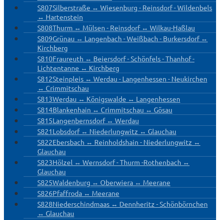
S807
Silberstraße ↔ Wiesenburg - Reinsdorf - Wildenbels
↔ Hartenstein
S808
Thurm ↔ Mülsen - Reinsdorf ↔ Wilkau-Haßlau
S809
Grünau ↔ Langenbach - Weißbach - Burkersdorf ↔
Kirchberg
S810
Fraureuth ↔ Beiersdorf - Schönfels - Thanhof -
Lichtentanne ↔ Kirchberg
S812
Steinpleis ↔ Werdau - Langenhessen - Neukirchen
↔ Crimmitschau
S813
Werdau ↔ Königswalde ↔ Langenhessen
S814
Blankenhain ↔ Crimmitschau ↔ Gösau
S815
Langenbernsdorf ↔ Werdau
S821
Lobsdorf ↔ Niederlungwitz ↔ Glauchau
S822
Ebersbach ↔ Reinholdshain - Niederlungwitz ↔
Glauchau
S823
Hölzel ↔ Wernsdorf - Thurm -Rothenbach ↔
Glauchau
S825
Waldenburg ↔ Oberwiera ↔ Meerane
S826
Pfaffroda ↔ Meerane
S828
Niederschindmaas ↔ Dennheritz - Schönbörnchen
↔ Glauchau