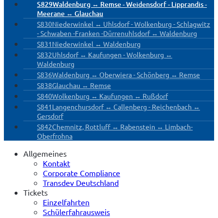
S829
Waldenburg ↔ Remse - Weidensdorf - Lipprandis -
Meerane ↔ Glauchau
S830
Niederwinkel ↔ Uhlsdorf - Wolkenburg - Schlagwitz
- Schwaben -Franken -Dürrenuhlsdorf ↔ Waldenburg
S831
Niederwinkel ↔ Waldenburg
S832
Uhlsdorf ↔ Kaufungen - Wolkenburg ↔
Waldenburg
S836
Waldenburg ↔ Oberwiera - Schönberg ↔ Remse
S838
Glauchau ↔ Remse
S840
Wolkenburg ↔ Kaufungen ↔ Rußdorf
S841
Langenchursdorf ↔ Callenberg - Reichenbach ↔
Gersdorf
S842
Chemnitz, Rottluff ↔ Rabenstein ↔ Limbach-
Oberfrohna
Allgemeines
Kontakt
Corporate Compliance
Transdev Deutschland
Tickets
Einzelfahrten
Schülerfahrausweis