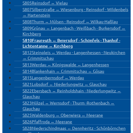
S805
Reinsdorf ↔ Vielau
S807
Silberstraße ↔ Wiesenburg - Reinsdorf - Wildenbels
↔ Hartenstein
S808
Thurm ↔ Mülsen - Reinsdorf ↔ Wilkau-Haßlau
S809
Grünau ↔ Langenbach - Weißbach - Burkersdorf ↔
Kirchberg
S810
Fraureuth ↔ Beiersdorf - Schönfels - Thanhof -
Lichtentanne ↔ Kirchberg
S812
Steinpleis ↔ Werdau - Langenhessen - Neukirchen
↔ Crimmitschau
S813
Werdau ↔ Königswalde ↔ Langenhessen
S814
Blankenhain ↔ Crimmitschau ↔ Gösau
S815
Langenbernsdorf ↔ Werdau
S821
Lobsdorf ↔ Niederlungwitz ↔ Glauchau
S822
Ebersbach ↔ Reinholdshain - Niederlungwitz ↔
Glauchau
S823
Hölzel ↔ Wernsdorf - Thurm -Rothenbach ↔
Glauchau
S825
Waldenburg ↔ Oberwiera ↔ Meerane
S826
Pfaffroda ↔ Meerane
S828
Niederschindmaas ↔ Dennheritz - Schönbörnchen