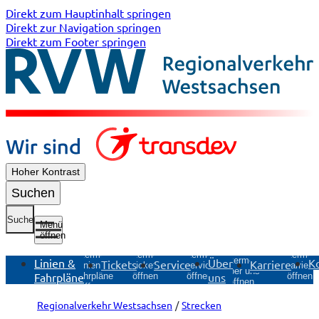
Direkt zum Hauptinhalt springen
Direkt zur Navigation springen
Direkt zum Footer springen
Hoher Kontrast
Suchen
Suche
Menü
öffnen
Untermenü
Untermenü
Untermen
Untermenü
Untermenü
Linien &
Über
K
Tickets
Service
Karriere
Tickets
Service
Karriere
Linien &
Über uns
Fahrpläne
uns
öffnen
öffnen
öffnen
Fahrpläne
öffnen
öffnen
Regionalverkehr Westsachsen
Strecken