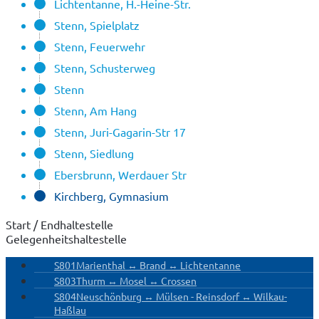
Lichtentanne, H.-Heine-Str.
Stenn, Spielplatz
Stenn, Feuerwehr
Stenn, Schusterweg
Stenn
Stenn, Am Hang
Stenn, Juri-Gagarin-Str 17
Stenn, Siedlung
Ebersbrunn, Werdauer Str
Kirchberg, Gymnasium
Start / Endhaltestelle
Gelegenheitshaltestelle
S801
Marienthal ↔ Brand ↔ Lichtentanne
S803
Thurm ↔ Mosel ↔ Crossen
S804
Neuschönburg ↔ Mülsen - Reinsdorf ↔ Wilkau-
Haßlau