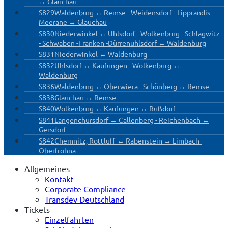
↔ Glauchau
S829
Waldenburg ↔ Remse - Weidensdorf - Lipprandis -
Meerane ↔ Glauchau
S830
Niederwinkel ↔ Uhlsdorf - Wolkenburg - Schlagwitz
- Schwaben -Franken -Dürrenuhlsdorf ↔ Waldenburg
S831
Niederwinkel ↔ Waldenburg
S832
Uhlsdorf ↔ Kaufungen - Wolkenburg ↔
Waldenburg
S836
Waldenburg ↔ Oberwiera - Schönberg ↔ Remse
S838
Glauchau ↔ Remse
S840
Wolkenburg ↔ Kaufungen ↔ Rußdorf
S841
Langenchursdorf ↔ Callenberg - Reichenbach ↔
Gersdorf
S842
Chemnitz, Rottluff ↔ Rabenstein ↔ Limbach-
Oberfrohna
Allgemeines
Kontakt
Corporate Compliance
Transdev Deutschland
Tickets
Einzelfahrten