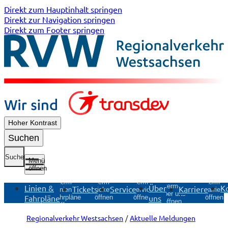
Direkt zum Hauptinhalt springen
Direkt zur Navigation springen
Direkt zum Footer springen
Hoher Kontrast
Suchen
Suche
Menü
öffnen
Untermenü
Untermenü
Untermen
Untermenü
Untermenü
Linien &
Über
K
Tickets
Service
Karriere
Tickets
Service
Karriere
Linien &
Über uns
Fahrpläne
uns
öffnen
öffnen
öffnen
Fahrpläne
öffnen
öffnen
Regionalverkehr Westsachsen
Aktuelle Meldungen